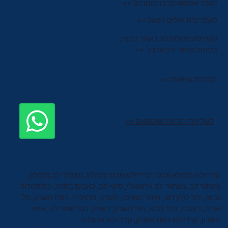
לאתר אסותא מרכז מומחים >>
לאתר בית חולים רפאל >>
לקהילת מחלות לב באתר כמוני,
בניהול פרופ' ירון ארבל >>
הצהרת נגישות >>
לשליחת הודעת וואטסאפ >>
קרדיולוג מומלץ מכבי, קרדיולוג פרטי מומלץ, מצנתר לב מומלץ,
צינתור לב, צינתור לב וירטואלי, סיטי לב, כאבים בחזה, כולסטרול
גבוה, יתר לחץ דם , איזור המרכז, השרון, הרצליה, רמת השרון, תל
אביב, רעננה, כפר סבא, הוד השרון, רשפון, כפר שמריהו ,איזור
השרון, קרדיולוג רמת השרון, קרדיולוג הרצליה