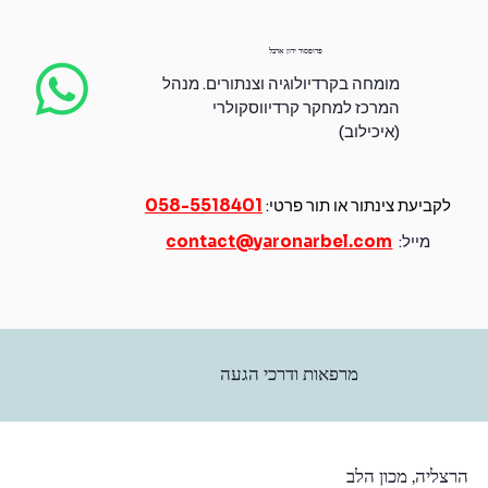
פרופסור ירון ארבל
מומחה בקרדיולוגיה וצנתורים.
מנהל
המרכז למחקר קרדיווסקולרי
(איכילוב)
לקביעת צינתור או תור פרטי:
058-5518401
מייל:
contact@yaronarbel.com
מרפאות ודרכי הגעה
הרצליה, מכון הלב