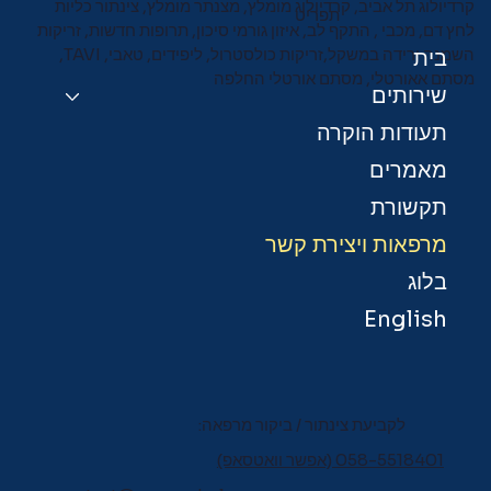
קרדיולוג תל אביב, קרדיולוג מומלץ, מצנתר מומלץ, צינתור כליות
תפריט
לחץ דם, מכבי , התקף לב, איזון גורמי סיכון, תרופות חדשות, זריקות
השמנה ירידה במשקל,זריקות כולסטרול, ליפידים, טאבי, TAVI,
בית
מסתם אאורטלי, מסתם אורטלי החלפה
שירותים
תעודות הוקרה
מאמרים
תקשורת
מרפאות ויצירת קשר
בלוג
English
לקביעת צינתור / ביקור מרפאה:
058-5518401 (אפשר וואטסאפ)