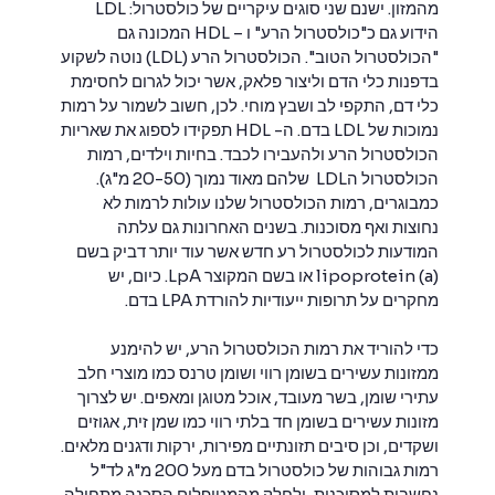
מהמזון. ישנם שני סוגים עיקריים של כולסטרול: LDL
הידוע גם כ"כולסטרול הרע" ו – HDL המכונה גם
"הכולסטרול הטוב". הכולסטרול הרע (LDL) נוטה לשקוע
בדפנות כלי הדם וליצור פלאק, אשר יכול לגרום לחסימת
כלי דם, התקפי לב ושבץ מוחי. לכן, חשוב לשמור על רמות
נמוכות של LDL בדם. ה- HDL תפקידו לספוג את שאריות
הכולסטרול הרע ולהעבירו לכבד. בחיות וילדים, רמות
הכולסטרול הLDL שלהם מאוד נמוך (20-50 מ"ג).
כמבוגרים, רמות הכולסטרול שלנו עולות לרמות לא
נחוצות ואף מסוכנות. בשנים האחרונות גם עלתה
המודעות לכולסטרול רע חדש אשר עוד יותר דביק בשם
lipoprotein (a) או בשם המקוצר LpA. כיום, יש
מחקרים על תרופות ייעודיות להורדת LPA בדם.
כדי להוריד את רמות הכולסטרול הרע, יש להימנע
ממזונות עשירים בשומן רווי ושומן טרנס כמו מוצרי חלב
עתירי שומן, בשר מעובד, אוכל מטוגן ומאפים. יש לצרוך
מזונות עשירים בשומן חד בלתי רווי כמו שמן זית, אגוזים
ושקדים, וכן סיבים תזונתיים מפירות, ירקות ודגנים מלאים.
רמות גבוהות של כולסטרול בדם מעל 200 מ"ג לד"ל
נחשבות למסוכנות, ולחלק מהמטופלים הסכנה מתחילה