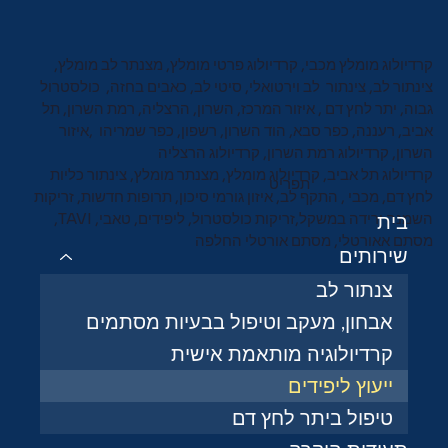
קרדיולוג מומלץ מכבי, קרדיולוג פרטי מומלץ, מצנתר לב מומלץ,
צינתור לב, צינתור לב וירטואלי, סיטי לב, כאבים בחזה, כולסטרול
גבוה, יתר לחץ דם , איזור המרכז, השרון, הרצליה, רמת השרון, תל
אביב, רעננה, כפר סבא, הוד השרון, רשפון, כפר שמריהו ,איזור
השרון, קרדיולוג רמת השרון, קרדיולוג הרצליה
קרדיולוג תל אביב, קרדיולוג מומלץ, מצנתר מומלץ, צינתור כליות
תפריט
לחץ דם, מכבי , התקף לב, איזון גורמי סיכון, תרופות חדשות, זריקות
השמנה ירידה במשקל,זריקות כולסטרול, ליפידים, טאבי, TAVI,
בית
מסתם אאורטלי, מסתם אורטלי החלפה
שירותים
צנתור לב
אבחון, מעקב וטיפול בבעיות מסתמים
קרדיולוגיה מותאמת אישית
ייעוץ ליפידים
טיפול ביתר לחץ דם