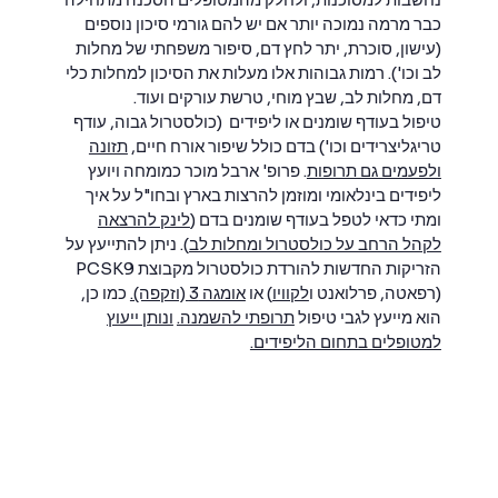
כבר מרמה נמוכה יותר אם יש להם גורמי סיכון נוספים
(עישון, סוכרת, יתר לחץ דם, סיפור משפחתי של מחלות
לב וכו'). רמות גבוהות אלו מעלות את הסיכון למחלות כלי
דם, מחלות לב, שבץ מוחי, טרשת עורקים ועוד.
טיפול בעודף שומנים או ליפידים (כולסטרול גבוה, עודף
טריגליצרידים וכו') בדם כולל שיפור אורח חיים,
תזונה
ולפעמים גם תרופות
. פרופ' ארבל מוכר כמומחה ויועץ
ליפידים בינלאומי ומוזמן להרצות בארץ ובחו"ל על איך
ומתי כדאי לטפל בעודף שומנים בדם (
לינק להרצאה
לקהל הרחב על כולסטרול ומחלות לב
). ניתן להתייעץ על
הזריקות החדשות להורדת כולסטרול מקבוצת PCSK9
(רפאטה, פרלואנט ו
לקוויו
) או
אומגה 3 (וזקפה).
כמו כן,
הוא מייעץ לגבי טיפול
תרופתי להשמנה.
ונותן ייעוץ
למטופלים בתחום הליפידים.