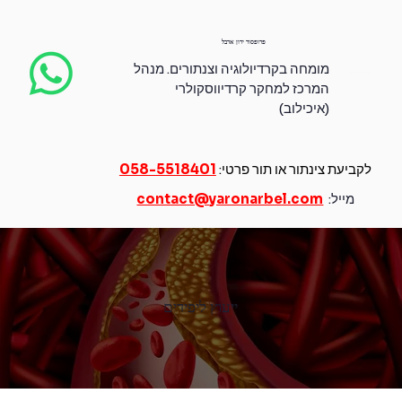
פרופסור ירון ארבל
מומחה בקרדיולוגיה וצנתורים.
מנהל
המרכז למחקר קרדיווסקולרי
(איכילוב)
לקביעת צינתור או תור פרטי:
058-5518401
מייל:
contact@yaronarbel.com
ייעוץ ליפידים