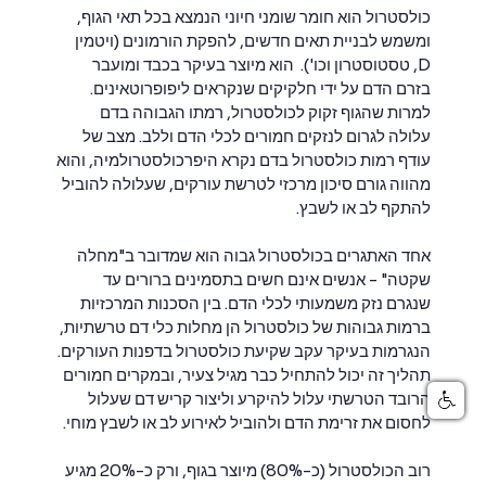
כולסטרול הוא חומר שומני חיוני הנמצא בכל תאי הגוף,
ומשמש לבניית תאים חדשים, להפקת הורמונים (ויטמין
D, טסטוסטרון וכו'). הוא מיוצר בעיקר בכבד ומועבר
בזרם הדם על ידי חלקיקים שנקראים ליפופרוטאינים.
למרות שהגוף זקוק לכולסטרול, רמתו הגבוהה בדם
עלולה לגרום לנזקים חמורים לכלי הדם וללב. מצב של
עודף רמות כולסטרול בדם נקרא היפרכולסטרולמיה, והוא
מהווה גורם סיכון מרכזי לטרשת עורקים, שעלולה להוביל
להתקף לב או לשבץ.
אחד האתגרים בכולסטרול גבוה הוא שמדובר ב"מחלה
שקטה" - אנשים אינם חשים בתסמינים ברורים עד
שנגרם נזק משמעותי לכלי הדם. בין הסכנות המרכזיות
ברמות גבוהות של כולסטרול הן מחלות כלי דם טרשתיות,
הנגרמות בעיקר עקב שקיעת כולסטרול בדפנות העורקים.
תהליך זה יכול להתחיל כבר מגיל צעיר, ובמקרים חמורים
הרובד הטרשתי עלול להיקרע וליצור קריש דם שעלול
לחסום את זרימת הדם ולהוביל לאירוע לב או לשבץ מוחי.
רוב הכולסטרול (כ-80%) מיוצר בגוף, ורק כ-20% מגיע